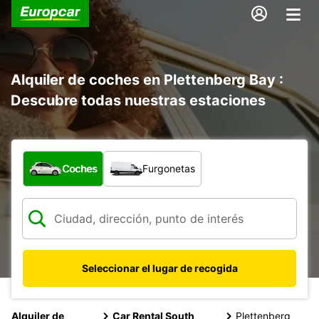
Alquiler de coches en Plettenberg Bay :
Descubre todas nuestras estaciones
¿Qué tipo de vehículo?
Coches
Furgonetas
Seleccionar el lugar de recogida
Alquiler de
Car Rental South
Plettenberg