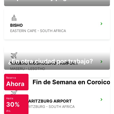
BISHO
EASTERN CAPE - SOUTH AFRICA
¿En otra ciudad por trabajo?
MASERU MOSHOESHOE AIRPORT
MASERU - LESOTHO
Reserva
Fin de Semana en Coroico.
Ahora
Hasta
PIETERMARITZBURG AIRPORT
30%
PIETERMARITZBURG - SOUTH AFRICA
dto.