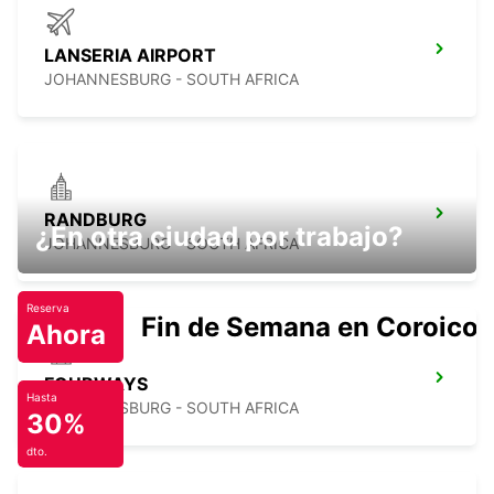
LANSERIA AIRPORT
JOHANNESBURG - SOUTH AFRICA
RANDBURG
¿En otra ciudad por trabajo?
JOHANNESBURG - SOUTH AFRICA
Reserva
Fin de Semana en Coroico.
Ahora
FOURWAYS
Hasta
JOHANNESBURG - SOUTH AFRICA
30%
dto.