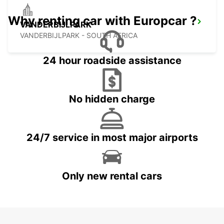
Why renting car with Europcar ?
VANDERBIJLPARK
VANDERBIJLPARK - SOUTH AFRICA
24 hour roadside assistance
No hidden charge
24/7 service in most major airports
Only new rental cars