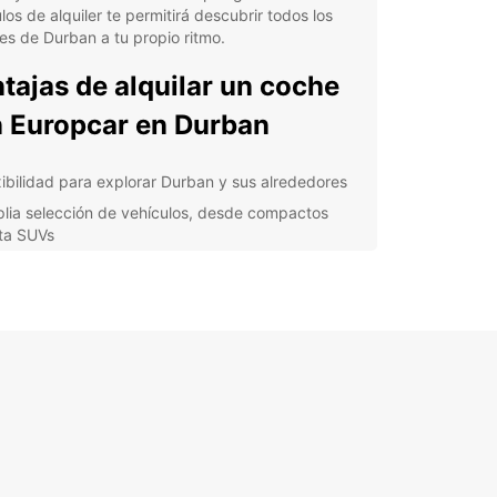
los de alquiler te permitirá descubrir todos los
es de Durban a tu propio ritmo.
tajas de alquilar un coche
 Europcar en Durban
xibilidad para explorar Durban y sus alrededores
lia selección de vehículos, desde compactos
ta SUVs
iones de alquiler a corto y largo plazo
stencia en carretera las 24 horas para tu
nquilidad
icio de alquiler sencillo y transparente
cubre Durban y sus
ededores
n es conocido por sus playas de arenas doradas,