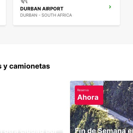
DURBAN AIRPORT
DURBAN - SOUTH AFRICA
s y camionetas
Reserva
Ahora
n otra ciudad por
Fin de Semana e