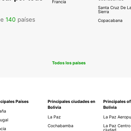
Francia
Santa Cruz De L
Sierra
de
140
países
Copacabana
Todos los países
ncipales Países
Principales ciudades en
Principales of
Bolivia
Bolivia
aña
La Paz
La Paz Aeropue
tugal
Cochabamba
La Paz Centro
ncia
ciudad