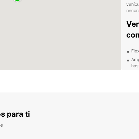
vehícu
rincon
Ven
con
Fle
Amp
has
Opc
Asi
tra
Serv
Des
s para ti
alr
os
Durba