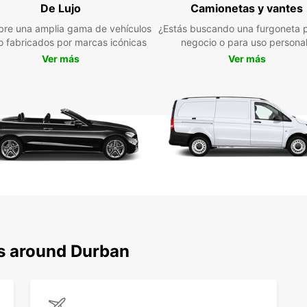
su vib
De Lujo
Camionetas y vantes
Con tu
re una amplia gama de vehículos
¿Estás buscando una furgoneta p
lugar
jo fabricados por marcas icónicas
negocio o para uso persona
Golden
Ver más
Ver más
icóni
Alq
con
En Eu
un ser
tu est
tu coc
Durba
ns around Durban