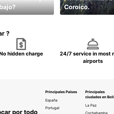
abajo?
Coroico.
omes un taxi! Alquila
Elige tu 4x4 para tu viaje.
hículo !
ar ?
No hidden charge
24/7 service in most 
airports
Principales Países
Principales
ciudades en Boli
España
La Paz
Portugal
pcar por todo
Cochabamba