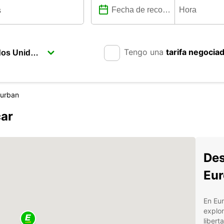
Tengo una
tarifa negocia
urban
ar
Des
Eur
En Eu
explor
liber