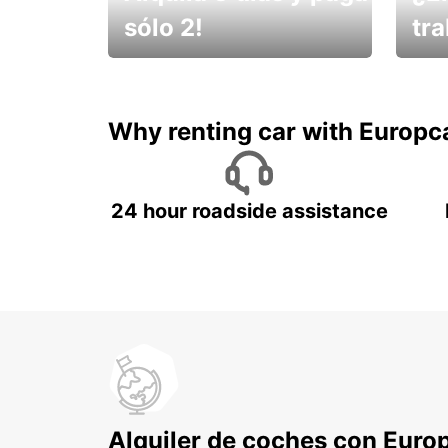
sólo 2!
tr
¡No t
Muévete por Bolivia
un ve
Why renting car with Europc
24 hour roadside assistance
Alquiler de coches con Euro