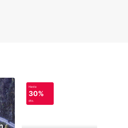
Hasta
30%
dto.
n