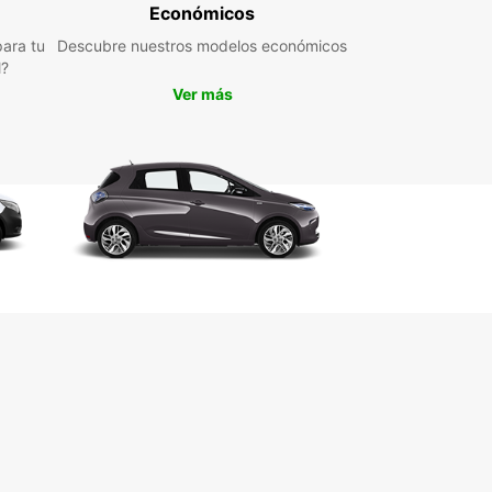
rante vida nocturna y su deliciosa gastronomía.
Económicos
 coche de alquiler Europcar, podrás visitar
ara tu
Descubre nuestros modelos económicos
es emblemáticos como el Paseo Marítimo de
l?
 Mile, el Parque Safari Hluhluwe Imfolozi o el
Ver más
co estadio Moses Mabhida.
uiler de coches en Durban
 Europcar
ropcar Durban, nos comprometemos a brindarte
vicio de calidad para que disfrutes al máximo de
ancia en esta fascinante ciudad. ¡Reserva ahora
he de alquiler con Europcar y empieza a explorar
n a tu manera!