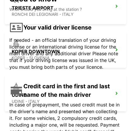
TRIESTE AIRPORT
What should you bring at the station ?
RONCHI DEI LEGIONARI - ITALY
Your valid driver license
If needed - an official translation of your driving
license or an international driving license for the
KOPER DOWNTOWN
main driver and any additional driver Please note
KOPER - SLOVENIA
that if your driving license was issued in the UK,
you must bring both parts of your licence.
Credit card in the first and last
name of the main driver
UDINE
UDINE - ITALY
In case of prepayment, the used credit must be in
the driver's name and presented when collecting
it. For some vehicles, 2 compulsory credit cards,
including a major one, will be requested. Payment