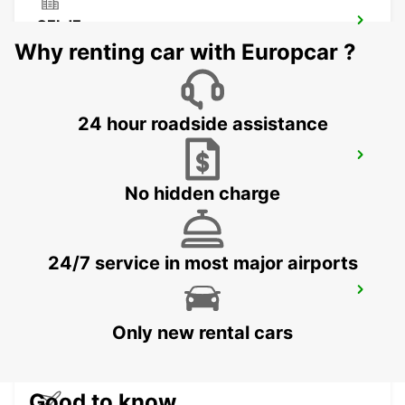
CELJE
CELJE - SLOVENIA
Why renting car with Europcar ?
24 hour roadside assistance
NOVA GORICA DOWNTOWN
NOVA GORICA - SLOVENIA
No hidden charge
24/7 service in most major airports
NOVO MESTO
NOVO MESTO - SLOVENIA
Only new rental cars
Good to know