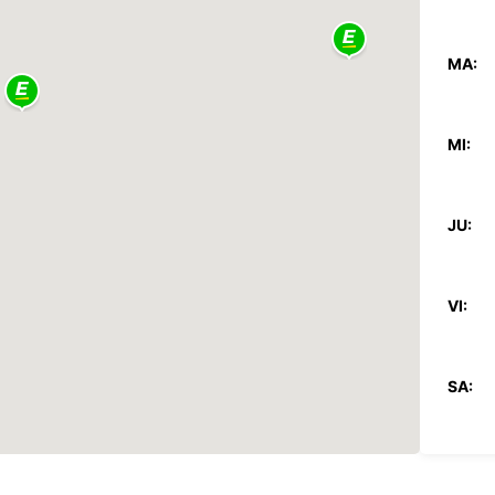
MA:
MI:
JU:
VI:
SA:
DO: