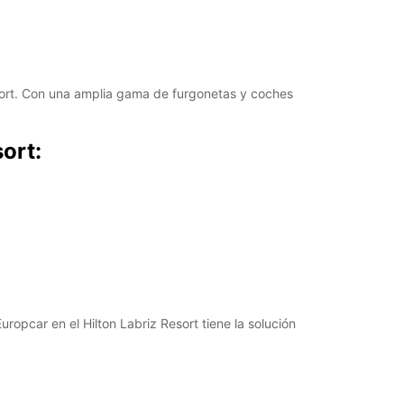
19:01 - 23:59*
argos extras
horarios de apertura pueden variar debido a los
stivos.
Resort. Con una amplia gama de furgonetas y coches
+248 (0) 2573668
ort:
Cómo llegar
ropcar en el Hilton Labriz Resort tiene la solución