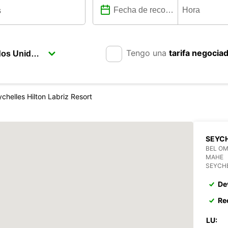
Tengo una
tarifa negocia
chelles Hilton Labriz Resort
SEYCH
BEL O
MAHE
SEYCH
De
Re
LU: