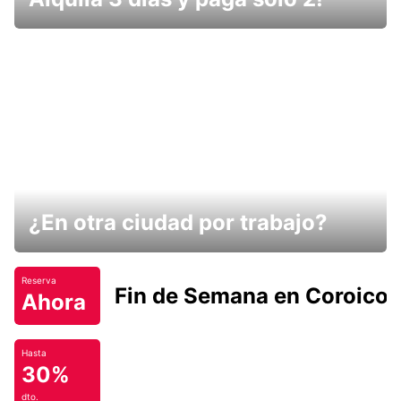
¿En otra ciudad por trabajo?
Reserva
Fin de Semana en Coroico.
Ahora
Hasta
30%
dto.