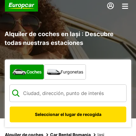
Alquiler de coches en Iași : Descubre
todas nuestras estaciones
¿Qué tipo de vehículo?
Coches
Furgonetas
Seleccionar el lugar de recogida
Alquiler de coches
Car Rental Romania
Iasi