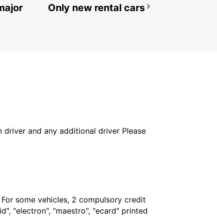
major
Only new rental cars
DZAOUDZI AIRPORT
PAMANDZI - MAYOTTE
in driver and any additional driver Please
. For some vehicles, 2 compulsory credit
", "electron", "maestro", "ecard" printed