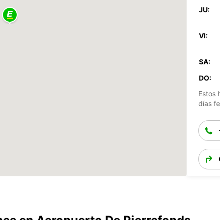
JU:
VI:
SA:
DO:
Estos 
días fe