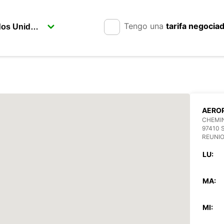
Tengo una
tarifa negocia
AEROP
CHEMI
97410 
REUNI
LU:
MA:
MI: