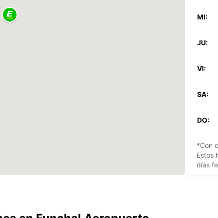
MI:
JU:
VI:
SA:
DO:
*Con c
Estos 
días fe