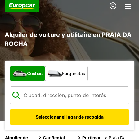
Alquiler de voiture y utilitaire en PRAIA DA
ROCHA
¿Qué tipo de vehículo?
Coches
Furgonetas
Seleccionar el lugar de recogida
Alquiler de
Car Rental
Portimao
Praia Da