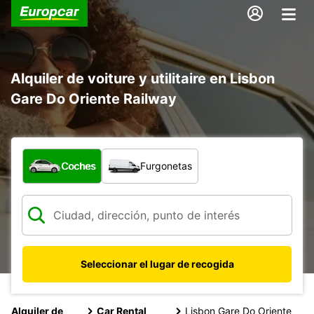
Alquiler de voiture y utilitaire en Lisbon
Gare Do Oriente Railway
¿Qué tipo de vehículo?
Coches
Furgonetas
Seleccionar el lugar de recogida
Alquiler de
Car Rental
Lisbon Gare Do Oriente