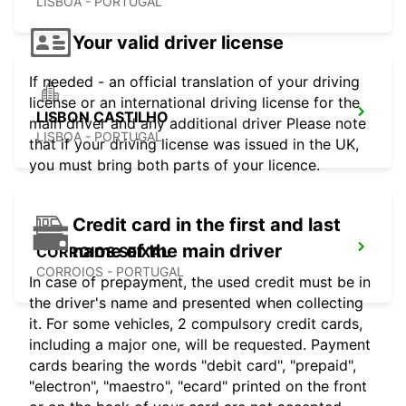
LISBOA - PORTUGAL
Your valid driver license
If needed - an official translation of your driving
license or an international driving license for the
LISBON CASTILHO
main driver and any additional driver Please note
LISBOA - PORTUGAL
that if your driving license was issued in the UK,
you must bring both parts of your licence.
Credit card in the first and last
name of the main driver
CORROIOS SEIXAL
CORROIOS - PORTUGAL
In case of prepayment, the used credit must be in
the driver's name and presented when collecting
it. For some vehicles, 2 compulsory credit cards,
including a major one, will be requested. Payment
cards bearing the words "debit card", "prepaid",
"electron", "maestro", "ecard" printed on the front