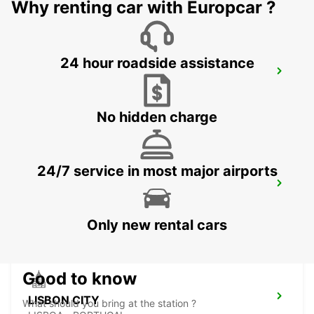
Why renting car with Europcar ?
24 hour roadside assistance
LISBON EL CORTE INGLES
LISBOA - PORTUGAL
No hidden charge
24/7 service in most major airports
LISBON SANTA APOLONIA MAIN
STATION
LISBOA - PORTUGAL
Only new rental cars
Good to know
LISBON CITY
What should you bring at the station ?