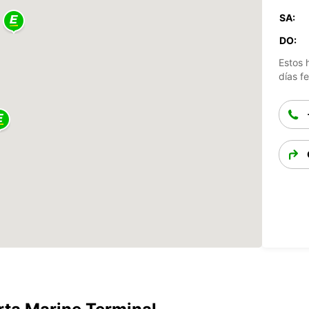
SA:
DO:
Estos 
días fe