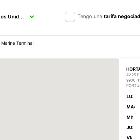
Tengo una
tarifa negocia
 Marine Terminal
HORTA
AV.25 D
9900-1
PORTU
LU:
MA:
MI:
JU:
VI: