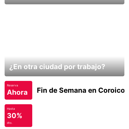
¿En otra ciudad por trabajo?
Reserva
Fin de Semana en Coroico.
Ahora
Hasta
30%
dto.