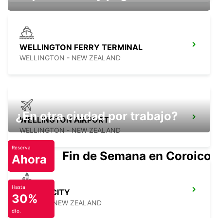
WELLINGTON FERRY TERMINAL
WELLINGTON - NEW ZEALAND
¿En otra ciudad por trabajo?
WELLINGTON AIRPORT
WELLINGTON - NEW ZEALAND
Reserva
Fin de Semana en Coroico.
Ahora
Hasta
PICTON CITY
30%
PICTON - NEW ZEALAND
dto.