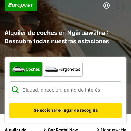
Alquiler de coches en Ngāruawāhia :
Descubre todas nuestras estaciones
¿Qué tipo de vehículo?
Coches
Furgonetas
Seleccionar el lugar de recogida
Alquiler de
Car Rental New
Ngaruawahia