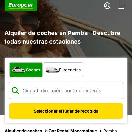
Alquiler de coches en Pemba : Descubre
todas nuestras estaciones
¿Qué tipo de vehículo?
Coches
Furgonetas
Seleccionar el lugar de recogida
Alquiler de coches
Car Rental Mozambique
Pemba