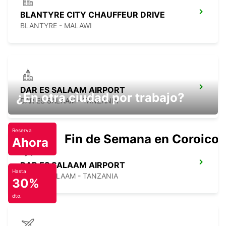
BLANTYRE CITY CHAUFFEUR DRIVE
BLANTYRE - MALAWI
DAR ES SALAAM AIRPORT
¿En otra ciudad por trabajo?
DAR ES SALAAM - TANZANIA
Reserva
Fin de Semana en Coroico.
Ahora
DAR ES SALAAM AIRPORT
Hasta
DAR ES SALAAM - TANZANIA
30%
dto.