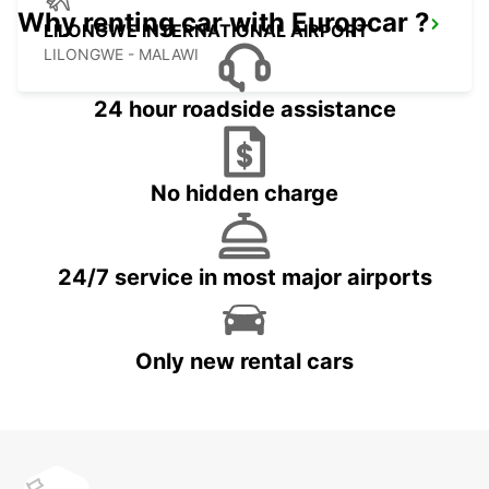
Why renting car with Europcar ?
LILONGWE INTERNATIONAL AIRPORT
LILONGWE - MALAWI
24 hour roadside assistance
No hidden charge
24/7 service in most major airports
Only new rental cars