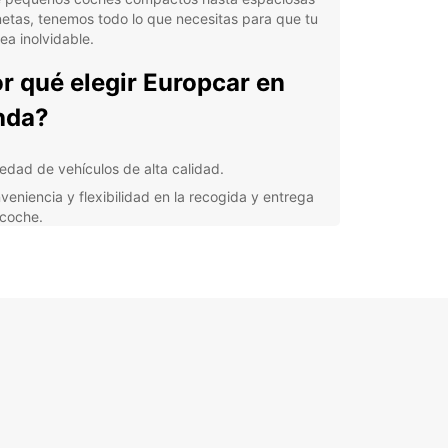
etas, tenemos todo lo que necesitas para que tu
sea inolvidable.
r qué elegir Europcar en
hda?
iedad de vehículos de alta calidad.
veniencia y flexibilidad en la recogida y entrega
 coche.
elente servicio al cliente en todo momento.
rtas especiales y promociones para que ahorres
ero.
orta si estás de vacaciones o en un viaje de
os, Europcar se asegurará de que tu experiencia
quiler de coches en Uchda sea impecable.
ro equipo de profesionales estará encantado de
te y garantizar que tengas un viaje seguro y sin
icaciones.