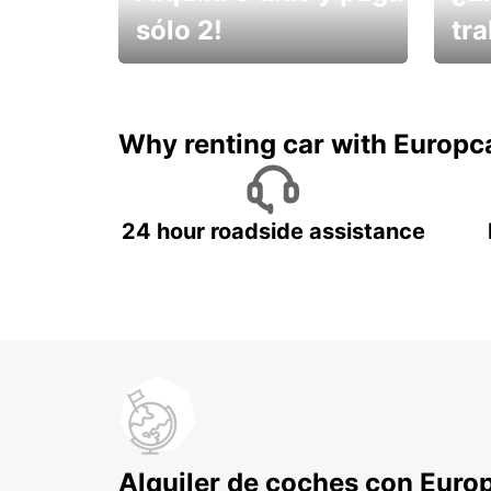
sólo 2!
tr
¡No t
Muévete por Bolivia
un ve
Why renting car with Europc
24 hour roadside assistance
Alquiler de coches con Euro