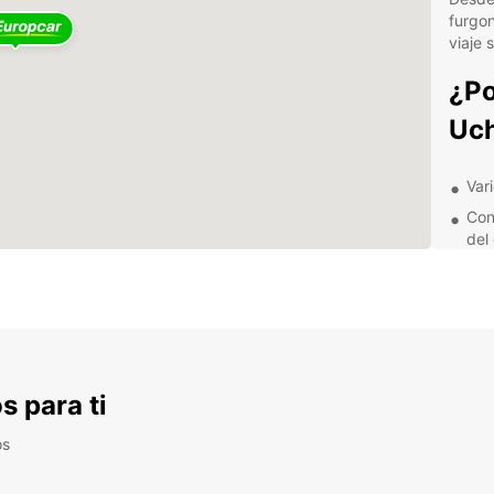
furgon
viaje 
¿Po
Uc
Var
Con
del
Exc
Ofe
din
No imp
negoci
de al
s para ti
Nuest
ayudar
os
compl