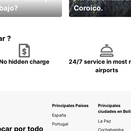
abajo?
Coroico.
omes un taxi! Alquila
Elige tu 4x4 para tu viaje.
hículo !
ar ?
No hidden charge
24/7 service in most 
airports
Principales Países
Principales
ciudades en Boli
España
La Paz
Portugal
pcar por todo
Cochabamba