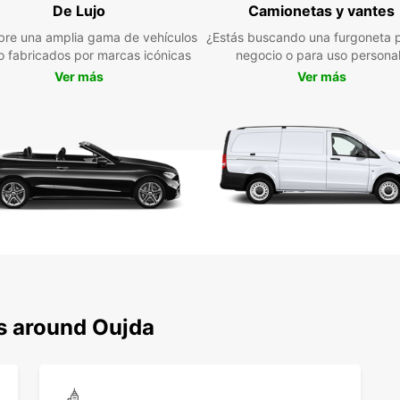
De Lujo
Camionetas y vantes
Res
re una amplia gama de vehículos
¿Estás buscando una furgoneta p
con
jo fabricados por marcas icónicas
negocio o para uso persona
Ver más
Ver más
¡No es
Reserv
de exp
Europc
rápido
y com
ns around Oujda