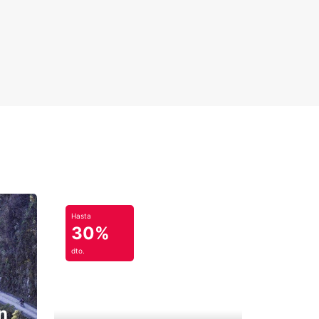
Hasta
30%
dto.
n