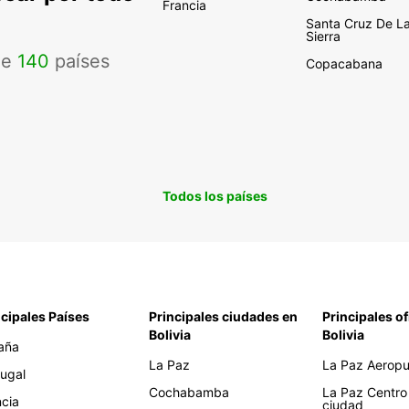
Francia
Santa Cruz De L
Sierra
de
140
países
Copacabana
Todos los países
ncipales Países
Principales ciudades en
Principales of
Bolivia
Bolivia
aña
La Paz
La Paz Aeropue
tugal
Cochabamba
La Paz Centro
ncia
ciudad