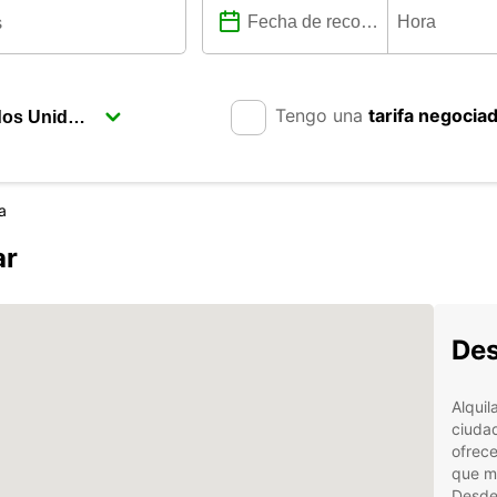
Tengo una
tarifa negocia
a
ar
Des
Alquil
ciudad
ofrece
que m
Desde