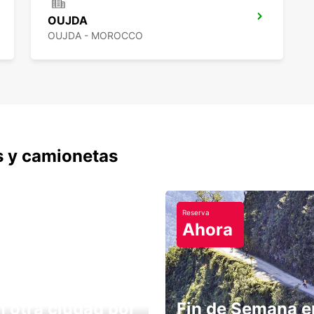
OUJDA
OUJDA - MOROCCO
s y camionetas
Reserva
Ahora
n otra ciudad por
Fin de Semana e