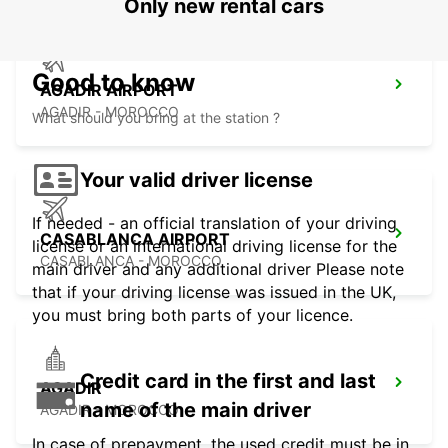
Only new rental cars
Good to know
AGADIR AIRPORT
AGADIR - MOROCCO
What should you bring at the station ?
Your valid driver license
If needed - an official translation of your driving
CASABLANCA AIRPORT
license or an international driving license for the
CASABLANCA - MOROCCO
main driver and any additional driver Please note
that if your driving license was issued in the UK,
you must bring both parts of your licence.
Credit card in the first and last
AGADIR
name of the main driver
AGADIR - MOROCCO
In case of prepayment, the used credit must be in