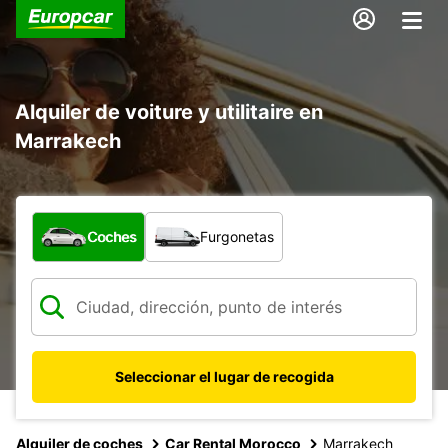
Alquiler de voiture y utilitaire en
Marrakech
¿Qué tipo de vehículo?
Coches
Furgonetas
Seleccionar el lugar de recogida
Alquiler de coches
Car Rental Morocco
Marrakech