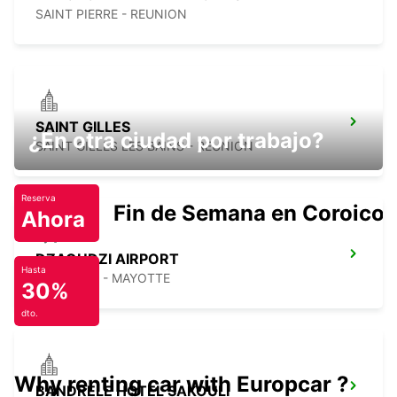
SAINT PIERRE - REUNION
SAINT GILLES
¿En otra ciudad por trabajo?
SAINT GILLES LES BAINS - REUNION
Reserva
Fin de Semana en Coroico.
Ahora
DZAOUDZI AIRPORT
Hasta
PAMANDZI - MAYOTTE
30%
dto.
Why renting car with Europcar ?
BANDRELE HOTEL SAKOULI