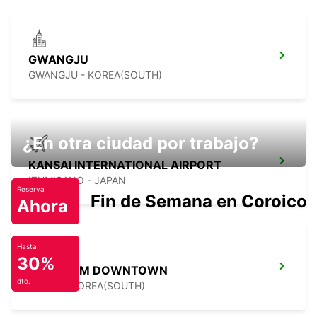
GWANGJU
GWANGJU - KOREA(SOUTH)
¿En otra ciudad por trabajo?
KANSAI INTERNATIONAL AIRPORT
IZUMISANO - JAPAN
Reserva
Fin de Semana en Coroico.
Ahora
Hasta
30%
GANGNAM DOWNTOWN
dto.
SEOUL - KOREA(SOUTH)