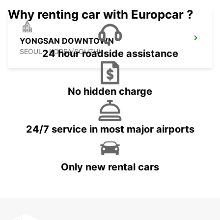
Why renting car with Europcar ?
YONGSAN DOWNTOWN
SEOUL - KOREA(SOUTH)
24 hour roadside assistance
No hidden charge
24/7 service in most major airports
Only new rental cars