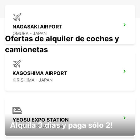
NAGASAKI AIRPORT
OMURA - JAPAN
Ofertas de alquiler de coches y
camionetas
KAGOSHIMA AIRPORT
KIRISHIMA - JAPAN
YEOSU EXPO STATION
Alquila 3 días y paga sólo 2!
YEOSU - KOREA(SOUTH)