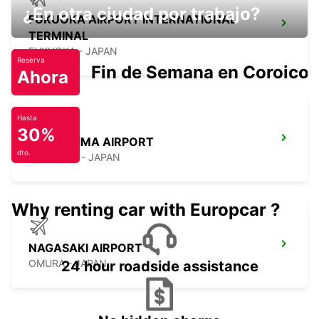
¿En otra ciudad por trabajo?
FUKUOKA AIRPORT INTERNATIONAL
TERMINAL
FUKUOKA - JAPAN
Reserva
Fin de Semana en Coroico.
Ahora
Hasta
30%
KAGOSHIMA AIRPORT
dto.
KIRISHIMA - JAPAN
Why renting car with Europcar ?
NAGASAKI AIRPORT
OMURA - JAPAN
24 hour roadside assistance