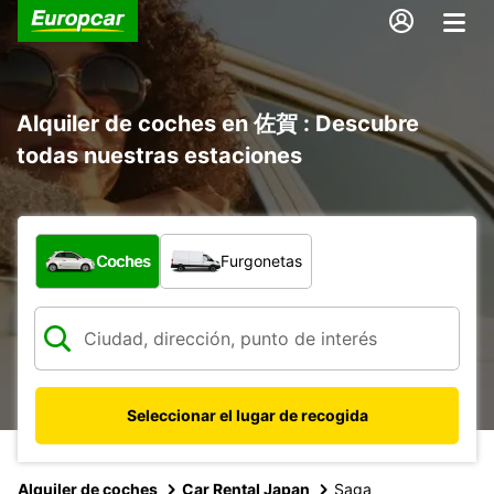
Alquiler de coches en 佐賀 : Descubre
todas nuestras estaciones
¿Qué tipo de vehículo?
Coches
Furgonetas
Seleccionar el lugar de recogida
Alquiler de coches
Car Rental Japan
Saga