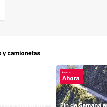
s y camionetas
Reserva
Ahora
n otra ciudad por
Fin de Semana e