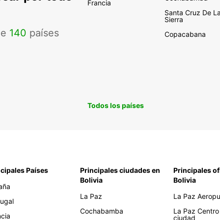
Francia
Santa Cruz De L
Sierra
de
140
países
Copacabana
Todos los países
ncipales Países
Principales ciudades en
Principales of
Bolivia
Bolivia
aña
La Paz
La Paz Aeropue
tugal
Cochabamba
La Paz Centro
ncia
ciudad