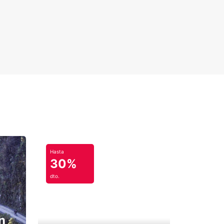
Hasta
30%
dto.
n