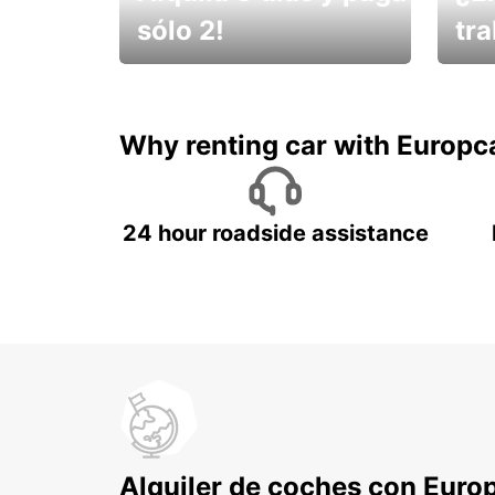
sólo 2!
tr
¡No t
Muévete por Bolivia
un ve
Why renting car with Europc
24 hour roadside assistance
Alquiler de coches con Euro