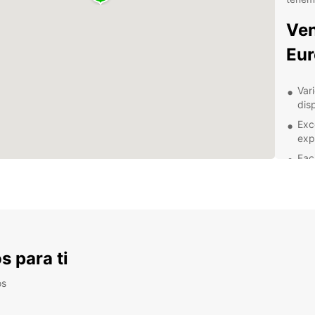
Ven
Eu
Var
dis
Exc
exp
Fac
com
Seg
hor
Pre
max
s para ti
En Eur
client
os
成田市. 
encont