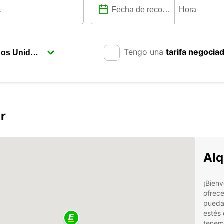
Tengo una
tarifa negocia
r
Alq
¡Bien
ofrec
puedas
estés 
tenemo