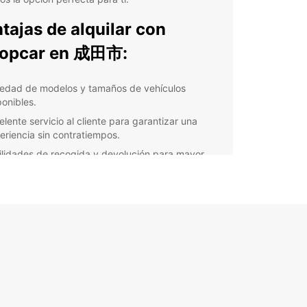
tajas de alquilar con
ropcar en 成田市:
iedad de modelos y tamaños de vehículos
ponibles.
elente servicio al cliente para garantizar una
eriencia sin contratiempos.
ilidades de recogida y devolución para mayor
odidad.
uro completo y asistencia en carretera las 24
as.
cios competitivos y ofertas especiales para
imizar tu presupuesto.
opcar, nos esforzamos por brindar a nuestros
es la mejor experiencia de alquiler de coches en
Nuestro equipo está listo para ayudarte a
rar el vehículo perfecto para tus necesidades y