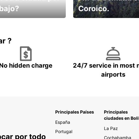
abajo?
Coroico.
omes un taxi! Alquila
Elige tu 4x4 para tu viaje.
hículo !
ar ?
No hidden charge
24/7 service in most 
airports
Principales Países
Principales
ciudades en Boli
España
La Paz
Portugal
pcar por todo
Cochabamba