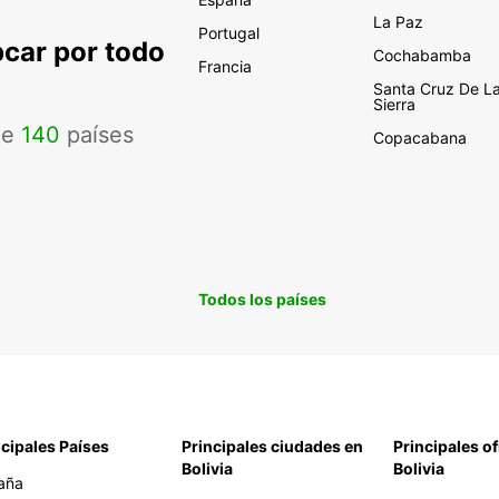
La Paz
Portugal
pcar por todo
Cochabamba
Francia
Santa Cruz De L
Sierra
de
140
países
Copacabana
Todos los países
ncipales Países
Principales ciudades en
Principales of
Bolivia
Bolivia
aña