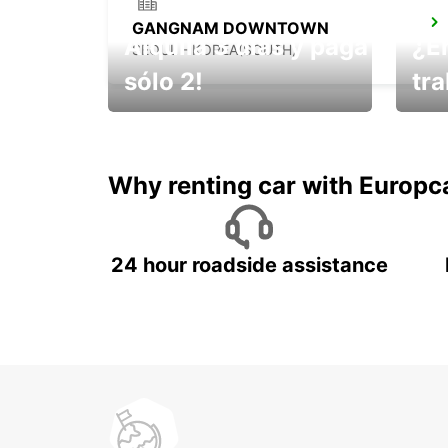
GANGNAM DOWNTOWN
Alquila 3 días y paga
¿E
SEOUL - KOREA(SOUTH)
sólo 2!
tr
¡No t
Muévete por Bolivia
un ve
Why renting car with Europc
24 hour roadside assistance