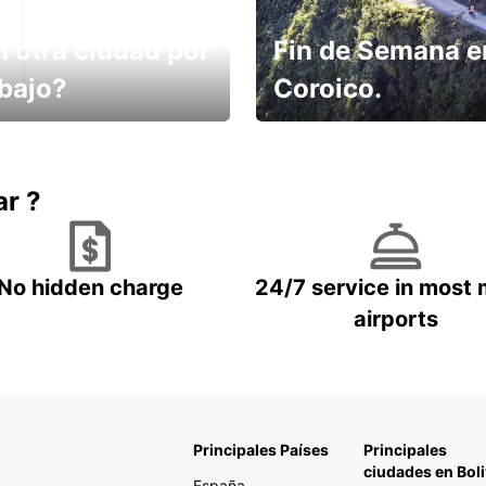
n otra ciudad por
Fin de Semana e
abajo?
Coroico.
omes un taxi! Alquila
Elige tu 4x4 para tu viaje.
hículo !
ar ?
No hidden charge
24/7 service in most 
airports
Principales Países
Principales
ciudades en Boli
España