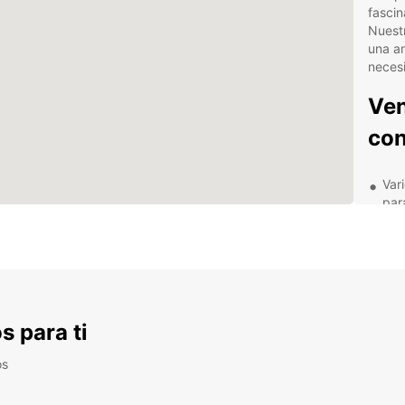
fascin
Nuest
una am
necesi
Ven
con
Var
par
Asis
se
Res
Segu
Con un
s para ti
emble
Matsu
os
Jardín
de pro