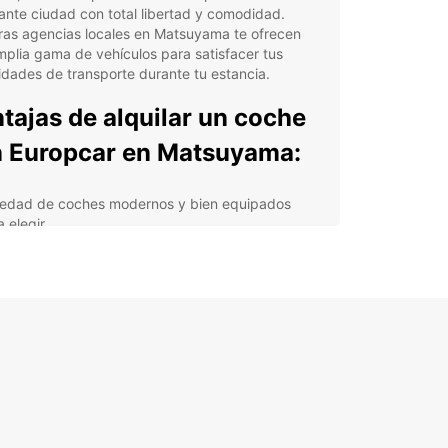
ante ciudad con total libertad y comodidad.
ras agencias locales en Matsuyama te ofrecen
plia gama de vehículos para satisfacer tus
dades de transporte durante tu estancia.
tajas de alquilar un coche
 Europcar en Matsuyama:
iedad de coches modernos y bien equipados
a elegir
tencia en carretera las 24 horas, los 7 días de la
mana
ervas flexibles y atención al cliente de calidad
ro incluido en el precio del alquiler
 coche de Europcar, podrás visitar lugares
máticos de Matsuyama como el Castillo de
yama, los baños termales Dogo Onsen, y el
 Botánico de Shiroyama. Disfruta de la libertad
gramar tu itinerario a tu propio ritmo y descubre