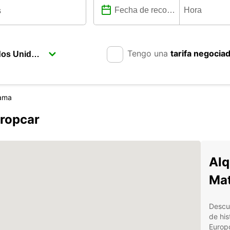
Tengo una
tarifa negocia
ama
ropcar
Alq
Ma
Descu
de his
Europc