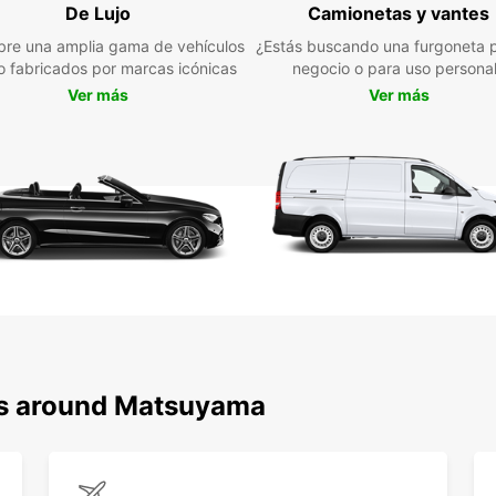
todos 
De Lujo
Camionetas y vantes
re una amplia gama de vehículos
¿Estás buscando una furgoneta p
Ya sea
jo fabricados por marcas icónicas
negocio o para uso persona
negoci
perfec
Ver más
Ver más
nosotr
en es
ons around Matsuyama