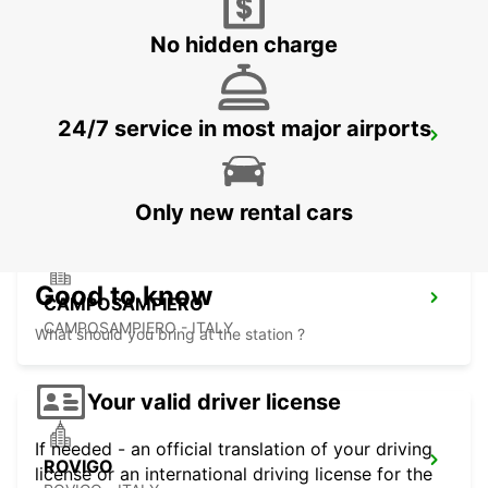
PADOVA - ITALY
No hidden charge
24/7 service in most major airports
TRENTO
TRENTO - ITALY
Only new rental cars
Good to know
CAMPOSAMPIERO
CAMPOSAMPIERO - ITALY
What should you bring at the station ?
Your valid driver license
If needed - an official translation of your driving
ROVIGO
license or an international driving license for the