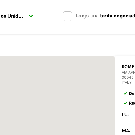
Tengo una
tarifa negocia
ROME 
VIA AP
00043
ITALY
De
Re
LU:
MA: