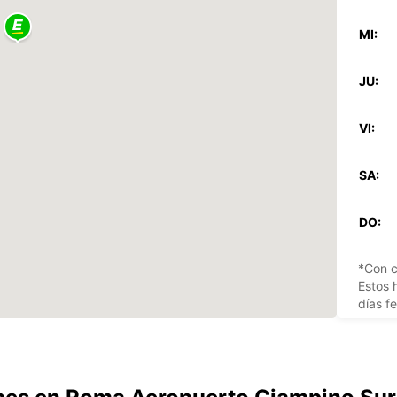
MI:
JU:
VI:
SA:
DO:
*Con c
Estos 
días fe