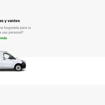
s y vantes
a furgoneta para tu
a uso personal?
 más