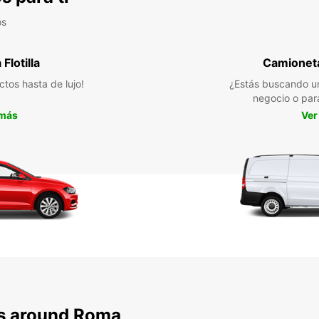
os
Flotilla
Camioneta
ctos hasta de lujo!
¿Estás buscando un
negocio o par
 más
Ver
ns around Roma