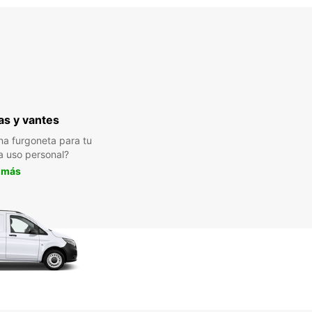
s y vantes
a furgoneta para tu
a uso personal?
 más