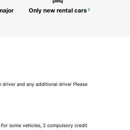
major
Only new rental cars
VASTO
VASTO - ITALY
in driver and any additional driver Please
. For some vehicles, 2 compulsory credit