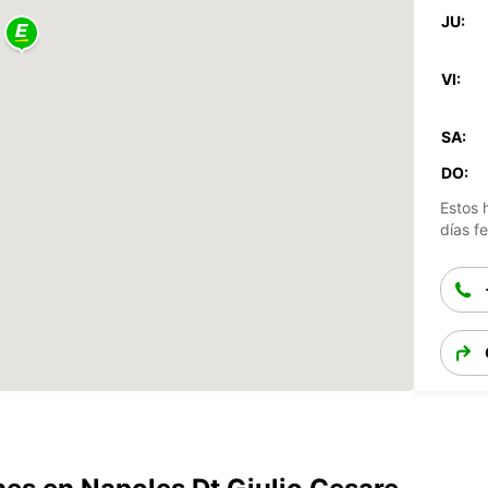
JU:
VI:
SA:
DO:
Estos 
días fe