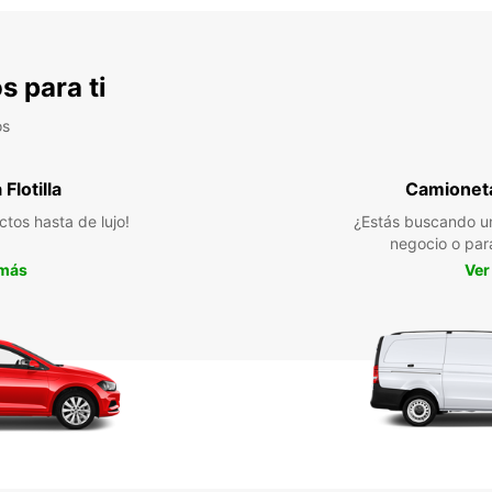
s para ti
os
Flotilla
Camioneta
ctos hasta de lujo!
¿Estás buscando un
negocio o par
 más
Ver