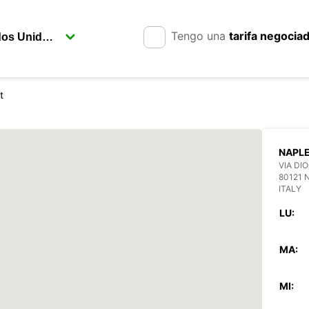
Tengo una
tarifa negocia
t
NAPL
VIA DI
80121 
ITALY
LU:
MA:
MI: