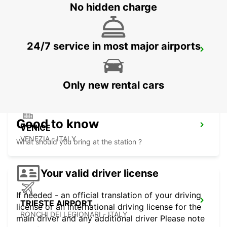
No hidden charge
24/7 service in most major airports
MESTRE
VENEZIA - ITALY
Only new rental cars
Good to know
VENICE
VENEZIA - ITALY
What should you bring at the station ?
Your valid driver license
If needed - an official translation of your driving
TRIESTE AIRPORT
license or an international driving license for the
RONCHI DEI LEGIONARI - ITALY
main driver and any additional driver Please note