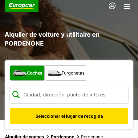
Alquiler de voiture y utilitaire en
PORDENONE
¿Qué tipo de vehículo?
Coches
Furgonetas
Seleccionar el lugar de recogida
Alquiler de coches
Pordenone
Pordenone