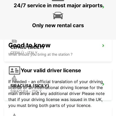
24/7 service in most major airports
AUGUSTA (SICILY)
AUGUSTA - ITALY
Only new rental cars
Good to know
CEFALÙ (SICILY)
CEFALÙ - ITALY
What should you bring at the station ?
Your valid driver license
If needed - an official translation of your driving
SIRACUSA (SICILY)
license or an international driving license for the
SIRACUSA - ITALY
main driver and any additional driver Please note
that if your driving license was issued in the UK,
you must bring both parts of your licence.