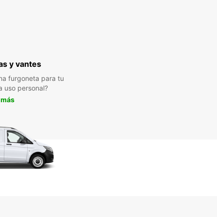
s y vantes
a furgoneta para tu
a uso personal?
 más