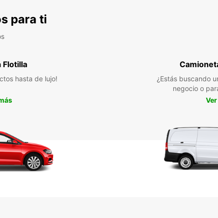
s para ti
os
Flotilla
Camioneta
ctos hasta de lujo!
¿Estás buscando un
negocio o par
 más
Ver