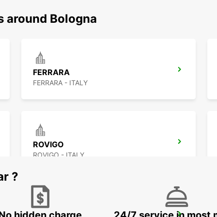
ns around Bologna
FERRARA
FERRARA - ITALY
ROVIGO
ROVIGO - ITALY
ar ?
No hidden charge
24/7 service in most 
FLORENCE NOVOLI