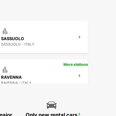
SASSUOLO
SASSUOLO - ITALY
More stations
RAVENNA
RAVENNA - ITALY
major
Only new rental cars
FLORENCE CITY CENTER