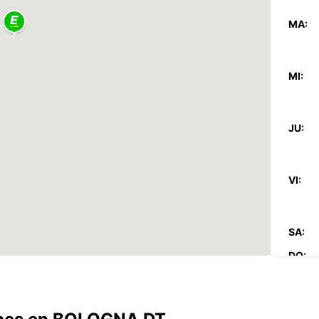
MA:
MI:
JU:
VI:
SA:
DO:
*Con c
Estos 
días fe