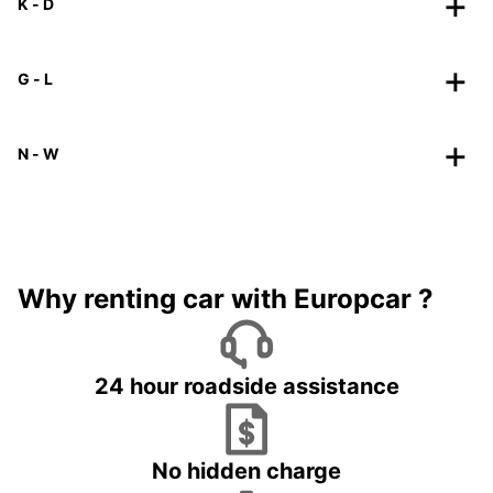
K - D
G - L
N - W
Why renting car with Europcar ?
24 hour roadside assistance
No hidden charge