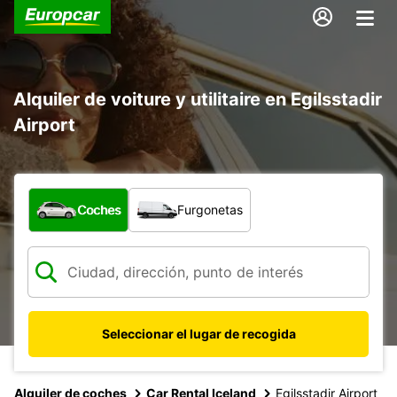
Alquiler de voiture y utilitaire en Egilsstadir
Airport
¿Qué tipo de vehículo?
Coches
Furgonetas
Seleccionar el lugar de recogida
Alquiler de coches
Car Rental Iceland
Egilsstadir Airport