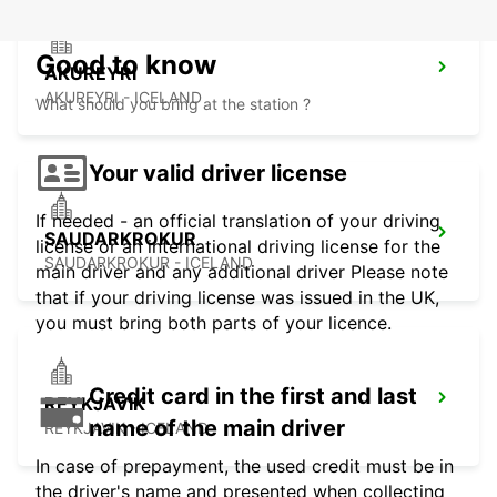
Good to know
AKUREYRI
AKUREYRI - ICELAND
What should you bring at the station ?
Your valid driver license
If needed - an official translation of your driving
SAUDARKROKUR
license or an international driving license for the
SAUDARKROKUR - ICELAND
main driver and any additional driver Please note
that if your driving license was issued in the UK,
you must bring both parts of your licence.
Credit card in the first and last
REYKJAVIK
name of the main driver
REYKJAVIK - ICELAND
In case of prepayment, the used credit must be in
the driver's name and presented when collecting