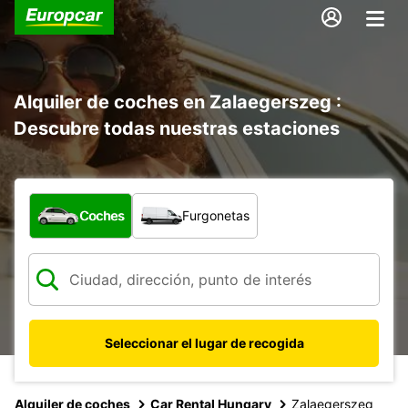
Alquiler de coches en Zalaegerszeg :
Descubre todas nuestras estaciones
¿Qué tipo de vehículo?
Coches
Furgonetas
Seleccionar el lugar de recogida
Alquiler de coches
Car Rental Hungary
Zalaegerszeg