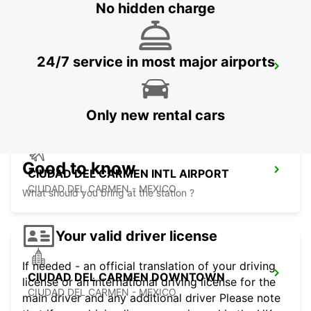
No hidden charge
24/7 service in most major airports
VILLAHERMOSA AIRPORT
VILLAHERMOSA - MEXICO
Only new rental cars
Good to know
CIUDAD DEL CARMEN INTL AIRPORT
CIUDAD DEL CARMEN - MEXICO
What should you bring at the station ?
Your valid driver license
If needed - an official translation of your driving
CIUDAD DEL CARMEN DOWNTOWN
license or an international driving license for the
CIUDAD DEL CARMEN - MEXICO
main driver and any additional driver Please note