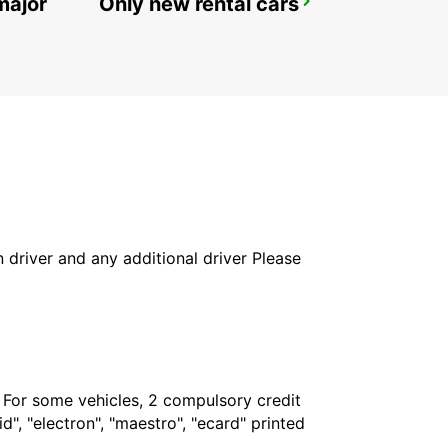
major
Only new rental cars
OHRID ST PAUL THE APOSTLE AIRPORT
OHRID - MACEDONIA
in driver and any additional driver Please
. For some vehicles, 2 compulsory credit
", "electron", "maestro", "ecard" printed