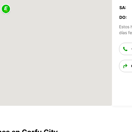
SA:
DO:
Estos 
días fe