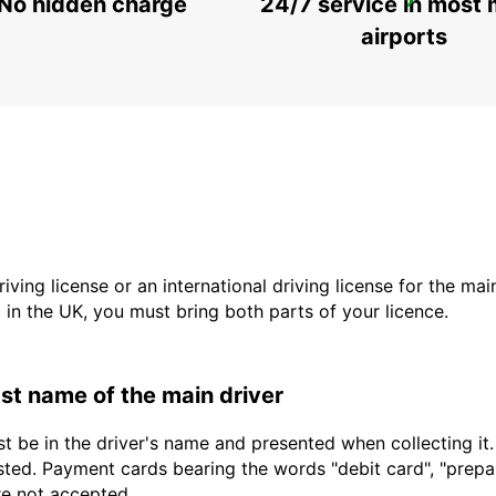
No hidden charge
24/7 service in most 
KEFALONIA AIRPORT
KEFALONIA - GREECE
airports
driving license or an international driving license for the ma
d in the UK, you must bring both parts of your licence.
last name of the main driver
t be in the driver's name and presented when collecting it
sted. Payment cards bearing the words "debit card", "prepaid
are not accepted