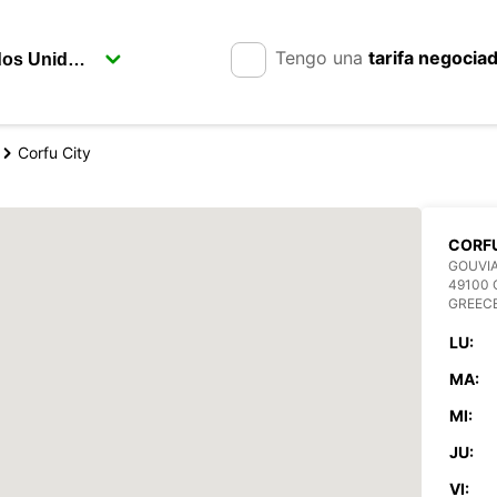
Tengo una
tarifa negocia
Corfu City
CORFU
GOUVIA
49100
GREEC
LU:
MA:
MI:
JU:
VI: