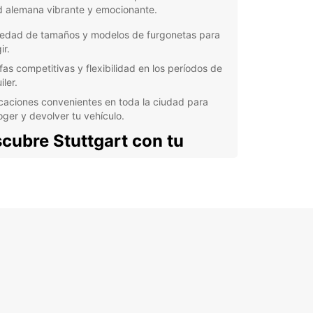
d alemana vibrante y emocionante.
iedad de tamaños y modelos de furgonetas para
ir.
ifas competitivas y flexibilidad en los períodos de
iler.
caciones convenientes en toda la ciudad para
oger y devolver tu vehículo.
cubre Stuttgart con tu
goneta de Europcar
art es conocida por ser la cuna de la industria
otriz alemana, hogar de marcas legendarias
Mercedes-Benz y Porsche. Con tu furgoneta de
ar, podrás explorar todos los rincones de esta
, desde el impresionante castillo de Stuttgart
 el emocionante Museo Porsche.
eficios de alquilar una