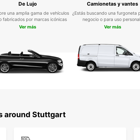
De Lujo
Camionetas y vantes
fur
re una amplia gama de vehículos
¿Estás buscando una furgoneta p
jo fabricados por marcas icónicas
negocio o para uso persona
Asi
Ver más
Ver más
eme
Opc
tran
Ate
mom
No imp
necesi
Europc
ti. ¡R
tu ave
s around Stuttgart