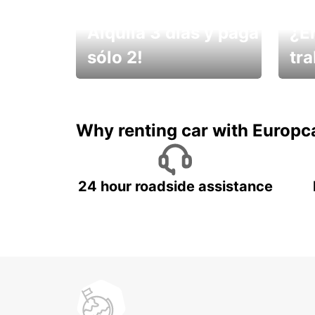
Alquila 3 días y paga
¿E
sólo 2!
tr
¡No t
Muévete por Bolivia
un ve
Why renting car with Europc
24 hour roadside assistance