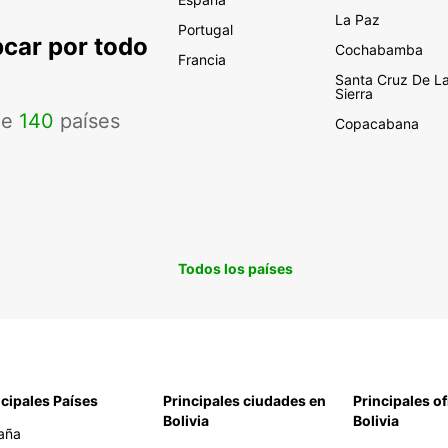
La Paz
Portugal
pcar por todo
Cochabamba
Francia
Santa Cruz De L
Sierra
de
140
países
Copacabana
Todos los países
ncipales Países
Principales ciudades en
Principales of
Bolivia
Bolivia
aña