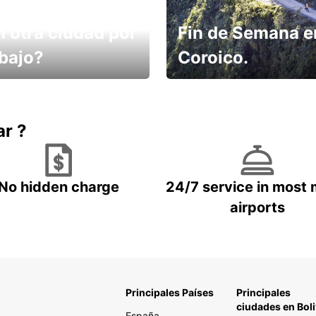
n otra ciudad por
Fin de Semana e
abajo?
Coroico.
omes un taxi! Alquila
Elige tu 4x4 para tu viaje.
hículo !
ar ?
No hidden charge
24/7 service in most 
airports
Principales Países
Principales
ciudades en Boli
España