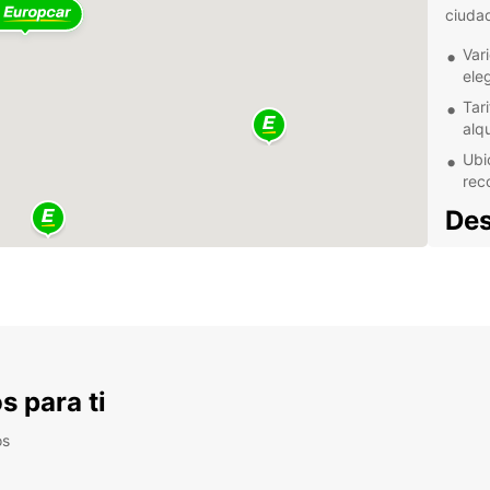
ciuda
Var
eleg
Tar
alqu
Ubi
rec
Des
fur
Stuttg
autom
como 
Europc
s para ti
ciudad
hasta
os
Ben