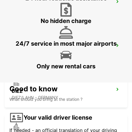
MONTABAUR
MONTABAUR - GERMANY
No hidden charge
24/7 service in most major airports
MARBURG
MARBURG - GERMANY
Only new rental cars
Good to know
DIEZ
DIEZ/LAHN - GERMANY
What should you bring at the station ?
Your valid driver license
If needed - an official translation of your driving