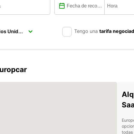
Tengo una
tarifa negocia
uropcar
Alq
Saa
Europ
opcion
todas 