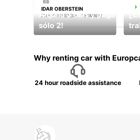
IDAR OBERSTEIN
Alquila 3 días y paga
¿E
IDAR OBERSTEIN - GERMANY
sólo 2!
tr
¡No t
Muévete por Bolivia
un ve
Why renting car with Europc
24 hour roadside assistance