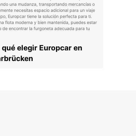
zando una mudanza, transportando mercancías o
mente necesitas espacio adicional para un viaje
po, Europcar tiene la solución perfecta para ti.
na flota moderna y bien mantenida, puedes estar
 de encontrar la furgoneta adecuada para tu
 qué elegir Europcar en
rbrücken
lia selección de furgonetas de diferentes
años y capacidades.
elente servicio al cliente para garantizar una
eriencia de alquiler sin problemas.
cación conveniente en el centro de Saarbrücken
a mayor accesibilidad.
ifas competitivas y flexibilidad en los términos de
iler.
orta si eres un particular que necesita una