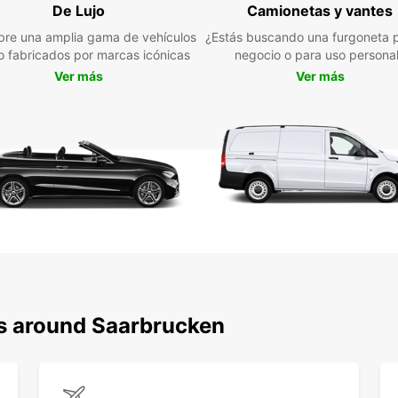
furgo
De Lujo
Camionetas y vantes
soluci
re una amplia gama de vehículos
¿Estás buscando una furgoneta p
Saarbr
jo fabricados por marcas icónicas
negocio o para uso persona
en lín
Ver más
Ver más
por qu
furgon
ns around Saarbrucken