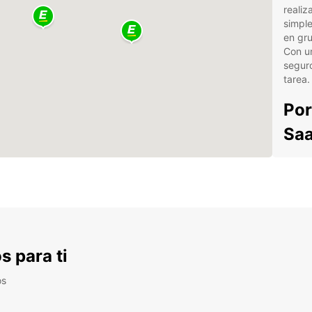
reali
simple
en gru
Con u
seguro
tarea.
Por
Saa
Amp
tam
Exc
exp
Ubi
par
s para ti
Tar
os
alqu
No imp