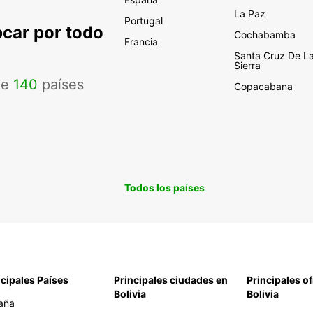
La Paz
Portugal
pcar por todo
Cochabamba
Francia
Santa Cruz De L
Sierra
de
140
países
Copacabana
Todos los países
ncipales Países
Principales ciudades en
Principales of
Bolivia
Bolivia
aña