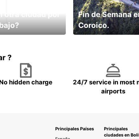
n otra ciudad por
Fin de Semana e
abajo?
Coroico.
omes un taxi! Alquila
Elige tu 4x4 para tu viaje.
hículo !
ar ?
No hidden charge
24/7 service in most 
airports
Principales Países
Principales
ciudades en Boli
España