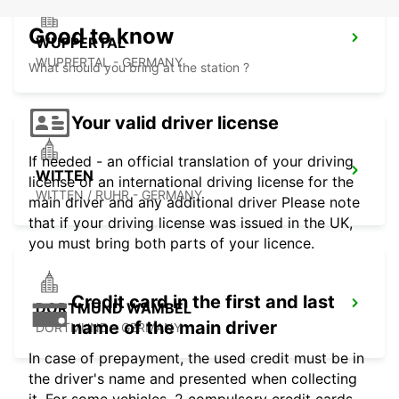
Good to know
WUPPERTAL
WUPPERTAL - GERMANY
What should you bring at the station ?
Your valid driver license
If needed - an official translation of your driving
WITTEN
license or an international driving license for the
WITTEN / RUHR - GERMANY
main driver and any additional driver Please note
that if your driving license was issued in the UK,
you must bring both parts of your licence.
Credit card in the first and last
DORTMUND WAMBEL
name of the main driver
DORTMUND - GERMANY
In case of prepayment, the used credit must be in
the driver's name and presented when collecting