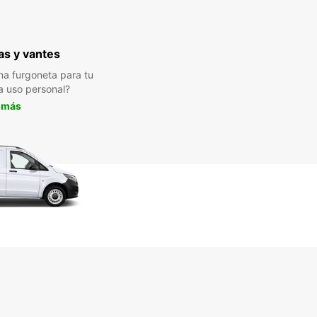
s y vantes
a furgoneta para tu
a uso personal?
 más