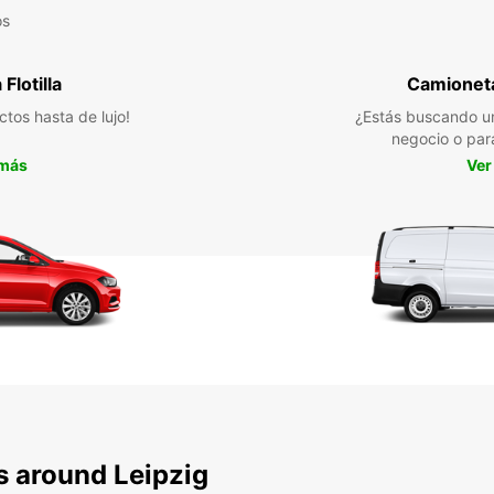
os
Flotilla
Camioneta
ctos hasta de lujo!
¿Estás buscando un
negocio o par
 más
Ver
s around Leipzig