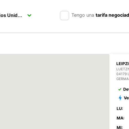
Tengo una
tarifa negocia
LEIPZ
LUETZN
04179 
GERMA
De
Ve
LU:
MA:
MI: