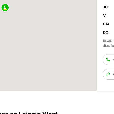
JU:
VI:
SA:
DO:
Estos 
días fe