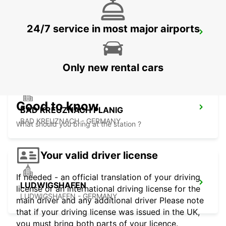
24/7 service in most major airports
ST. WENDEL
ST WENDEL - GERMANY
Only new rental cars
Good to know
BAD KREUZNACH PLANIG
BAD KREUZNACH - GERMANY
What should you bring at the station ?
Your valid driver license
If needed - an official translation of your driving
LUDWIGSHAFEN
license or an international driving license for the
LUDWIGSHAFEN - GERMANY
main driver and any additional driver Please note
that if your driving license was issued in the UK,
you must bring both parts of your licence.