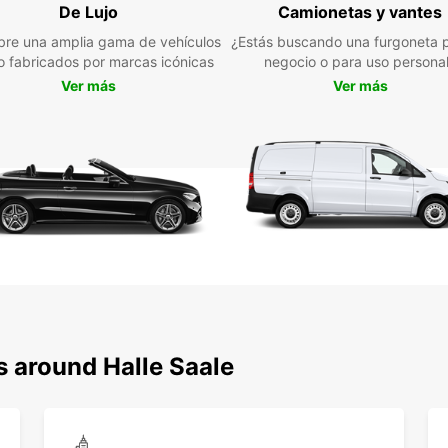
Res
De Lujo
Camionetas y vantes
lín
for
re una amplia gama de vehículos
¿Estás buscando una furgoneta p
trá
jo fabricados por marcas icónicas
negocio o para uso persona
ase
Ver más
Ver más
No lo 
Europc
de alq
calida
Europc
mejor 
s around Halle Saale