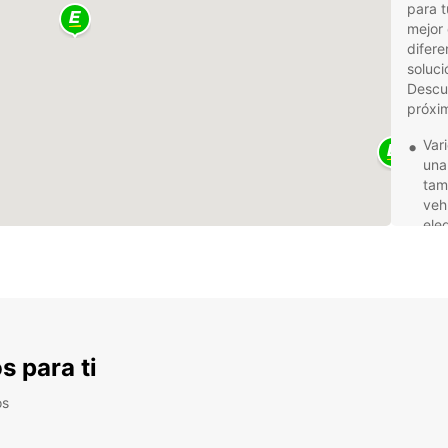
para t
mejor 
difere
soluci
Descub
próxim
Var
una
tam
veh
ele
Fle
alq
sem
que
Asi
la 
s para ti
pri
las
os
que