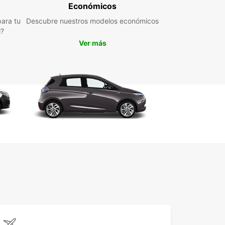
ervas fáciles: con nuestro sistema de reserva en
Económicos
ea, puedes alquilar una furgoneta en Halle de
ma rápida y sencilla, sin complicaciones ni
ara tu
Descubre nuestros modelos económicos
mites innecesarios. ¡Haz tu reserva ahora y
l?
gura tu vehículo hoy mismo!
Ver más
pienses más y alquila tu furgoneta en Halle con
ar. Con nuestra amplia experiencia en el sector
uiler de vehículos, te garantizamos un servicio de
d y una experiencia inigualable. ¡Confía en
ar para tu próximo traslado y disfruta de la
oferta en alquiler de furgonetas en Halle!