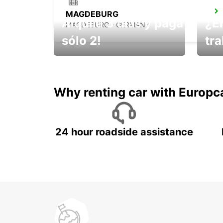
MAGDEBURG
Alquila 3 días y paga
¿E
MAGDEBURG - GERMANY
sólo 2!
tr
¡No t
Muévete por Bolivia
un ve
Why renting car with Europc
24 hour roadside assistance