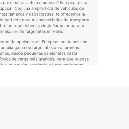
u próximo traslado o mudanza? Europcar es tu
opción. Con una amplia flota de vehículos de
ntes tamaños y capacidades, te ofrecemos la
ón perfecta para tus necesidades de transporte.
re por qué deberías elegir Europcar para tu
o alquiler de furgonetas en Halle.
iedad de opciones: en Europcar, contamos con
 amplia gama de furgonetas de diferentes
años, desde pequeñas camionetas hasta
ículos de carga más grandes, para que puedas
gir la que mejor se adapte a tus necesidades.
xibilidad de horarios: con Europcar, puedes
uilar una furgoneta por horas, días o incluso
anas, según tus necesidades y horarios, para
 no tengas que preocuparte por el tiempo.
stencia en carretera: en Europcar, la seguridad y
comodidad de nuestros clientes son nuestra
oridad. Por eso, ofrecemos asistencia en carretera
 24 horas del día, los 7 días de la semana, para
 puedas viajar con total tranquilidad.