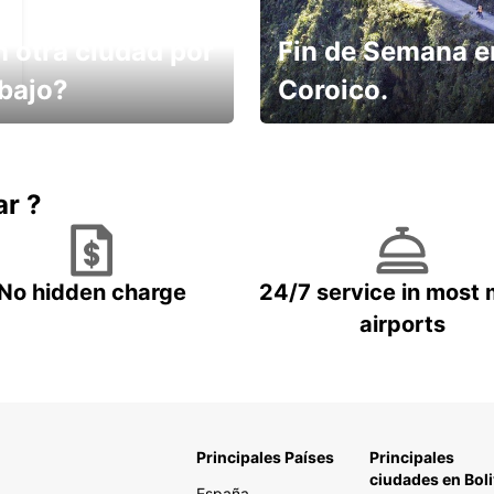
n otra ciudad por
Fin de Semana e
abajo?
Coroico.
omes un taxi! Alquila
Elige tu 4x4 para tu viaje.
hículo !
ar ?
No hidden charge
24/7 service in most 
airports
Principales Países
Principales
ciudades en Boli
España