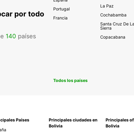
La Paz
Portugal
pcar por todo
Cochabamba
Francia
Santa Cruz De L
Sierra
de
140
países
Copacabana
Todos los países
ncipales Países
Principales ciudades en
Principales of
Bolivia
Bolivia
aña