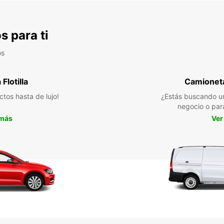
s para ti
os
Flotilla
Camioneta
ctos hasta de lujo!
¿Estás buscando un
negocio o par
 más
Ver