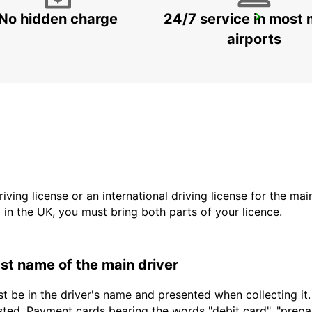
No hidden charge
24/7 service in most 
HEIDENHEIM
HEIDENHEIM - GERMANY
airports
driving license or an international driving license for the ma
d in the UK, you must bring both parts of your licence.
last name of the main driver
t be in the driver's name and presented when collecting it
sted. Payment cards bearing the words "debit card", "prepaid