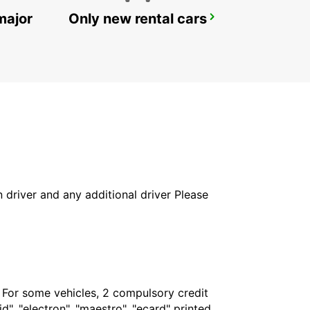
major
Only new rental cars
STUTTGART MAIN STATION
STUTTGART - GERMANY
in driver and any additional driver Please
. For some vehicles, 2 compulsory credit
", "electron", "maestro", "ecard" printed