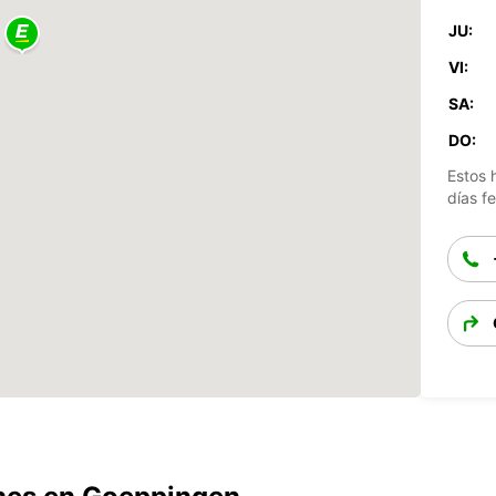
JU:
VI:
SA:
DO:
Estos 
días fe