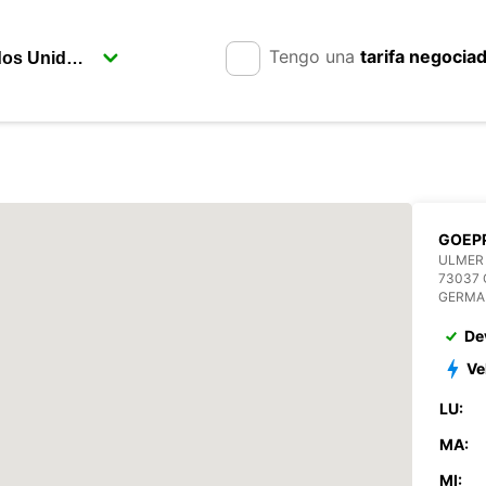
Tengo una
tarifa negocia
GOEP
ULMER 
73037
GERMA
De
Ve
LU:
MA:
MI: