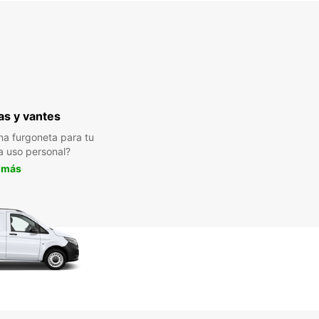
s y vantes
a furgoneta para tu
a uso personal?
 más