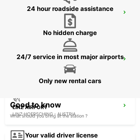
24 hour roadside assistance
PASSAU
PASSAU - GERMANY
No hidden charge
24/7 service in most major airports
ERDING
ERDING - GERMANY
Only new rental cars
Good to know
LINZ AIRPORT
LINZ-HOERSCHING - AUSTRIA
What should you bring at the station ?
Your valid driver license