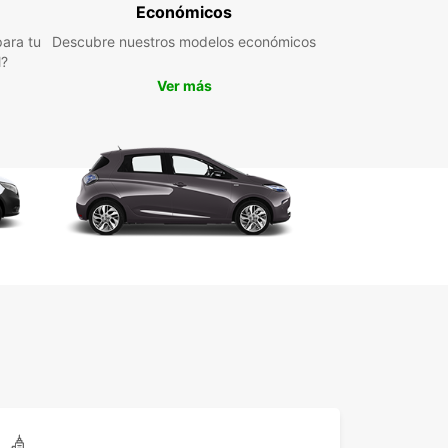
Económicos
s o si eres un profesional que busca un vehículo
ial para tus proyectos, Europcar tiene la
ara tu
Descubre nuestros modelos económicos
ón perfecta para ti en Freiburg (Elbe). ¡Reserva tu
l?
eta hoy mismo y disfruta de un viaje sin
Ver más
upaciones con Europcar!