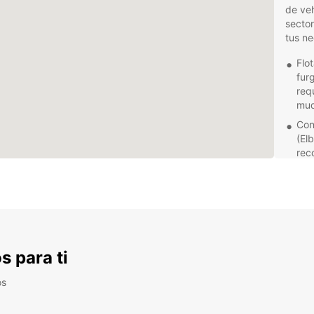
de veh
sector
tus ne
Flo
fur
req
mud
Con
(El
rec
a ti.
Cal
Eur
man
fun
Ate
s para ti
com
asi
os
par
No imp