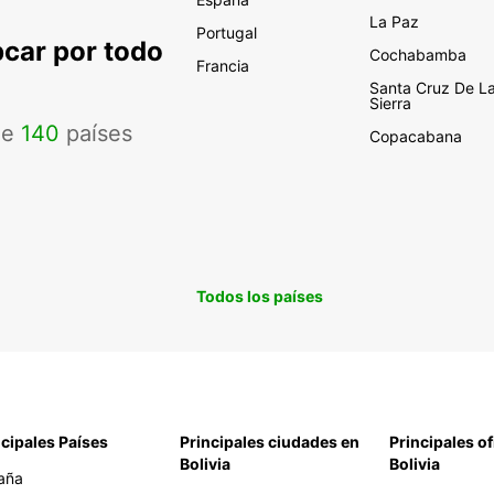
La Paz
Portugal
pcar por todo
Cochabamba
Francia
Santa Cruz De L
Sierra
de
140
países
Copacabana
Todos los países
ncipales Países
Principales ciudades en
Principales of
Bolivia
Bolivia
aña