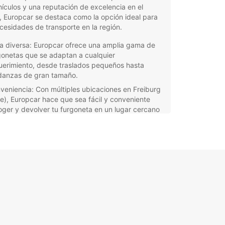
ículos y una reputación de excelencia en el
, Europcar se destaca como la opción ideal para
cesidades de transporte en la región.
ta diversa: Europcar ofrece una amplia gama de
gonetas que se adaptan a cualquier
uerimiento, desde traslados pequeños hasta
anzas de gran tamaño.
veniencia: Con múltiples ubicaciones en Freiburg
be), Europcar hace que sea fácil y conveniente
oger y devolver tu furgoneta en un lugar cercano
idad garantizada: Todas las furgonetas de
opcar se someten a rigurosas revisiones y
tenimiento para garantizar su óptimo
cionamiento y tu seguridad en el camino.
nción al cliente: El equipo de Europcar está
prometido en brindarte el mejor servicio,
stiéndote en cada paso del proceso de alquiler
a asegurarte una experiencia sin contratiempos.
orta si eres un particular que necesita trasladar