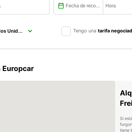
Tengo una
tarifa negocia
n Europcar
Alq
Fre
Si est
furgon
tiene 