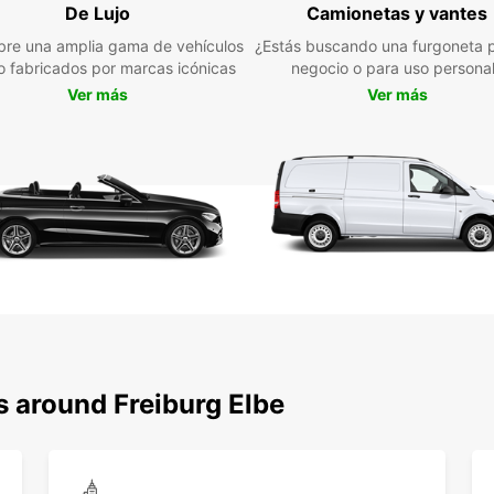
De Lujo
Camionetas y vantes
mueble
comerc
re una amplia gama de vehículos
¿Estás buscando una furgoneta p
soluci
jo fabricados por marcas icónicas
negocio o para uso persona
furgon
Ver más
Ver más
preoc
s around Freiburg Elbe