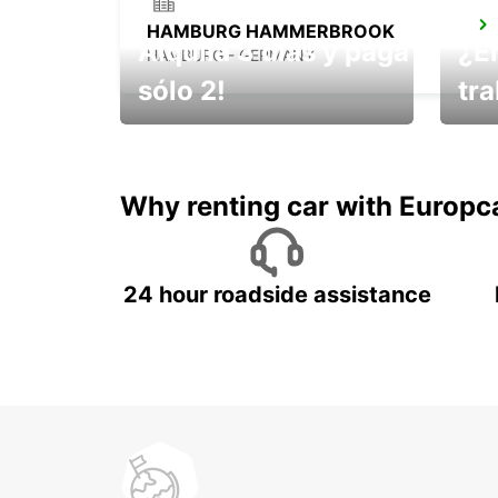
HAMBURG HAMMERBROOK
Alquila 3 días y paga
¿E
HAMBURG - GERMANY
sólo 2!
tr
¡No t
Muévete por Bolivia
un ve
Why renting car with Europc
24 hour roadside assistance