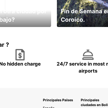
n otra ciudad por
Fin de Semana e
abajo?
Coroico.
omes un taxi! Alquila
Elige tu 4x4 para tu viaje.
hículo !
ar ?
No hidden charge
24/7 service in most 
airports
Principales Países
Principales
ciudades en Boli
España