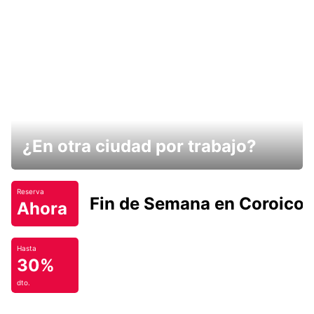
¿En otra ciudad por trabajo?
Reserva
Fin de Semana en Coroico.
Ahora
Hasta
30%
dto.