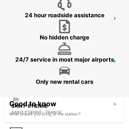
24 hour roadside assistance
LYON BRIGNAIS
BRIGNAIS - FRANCE
No hidden charge
24/7 service in most major airports
VILLEFRANCHE-SUR-SAONE
VILLEFRANCHE SUR SAONE - FRANCE
Only new rental cars
Good to know
SAINT-ETIENNE
SAINT ETIENNE - FRANCE
What should you bring at the station ?