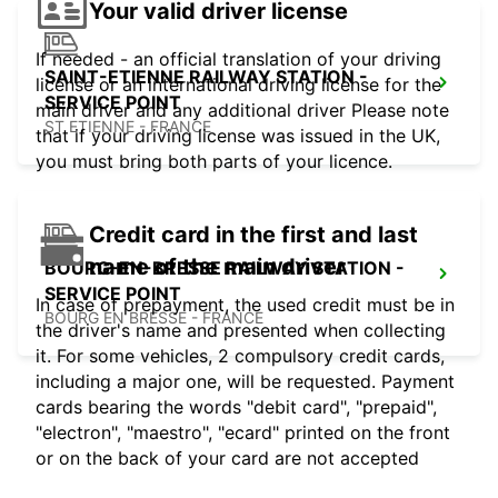
Your valid driver license
If needed - an official translation of your driving
SAINT-ETIENNE RAILWAY STATION -
license or an international driving license for the
SERVICE POINT
main driver and any additional driver Please note
ST ETIENNE - FRANCE
that if your driving license was issued in the UK,
you must bring both parts of your licence.
Credit card in the first and last
name of the main driver
BOURG-EN-BRESSE RAILWAY STATION -
SERVICE POINT
In case of prepayment, the used credit must be in
BOURG EN BRESSE - FRANCE
the driver's name and presented when collecting
it. For some vehicles, 2 compulsory credit cards,
including a major one, will be requested. Payment
cards bearing the words "debit card", "prepaid",
"electron", "maestro", "ecard" printed on the front
or on the back of your card are not accepted