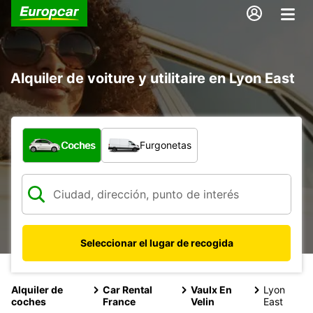
Alquiler de voiture y utilitaire en Lyon East
¿Qué tipo de vehículo?
Coches
Furgonetas
Seleccionar el lugar de recogida
Alquiler de
Car Rental
Vaulx En
Lyon
coches
France
Velin
East