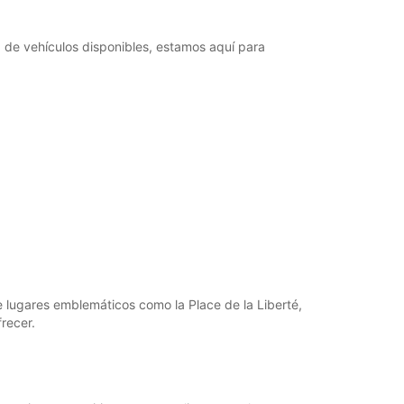
+33 (0) 494410907
 de vehículos disponibles, estamos aquí para
Cómo llegar
 lugares emblemáticos como la Place de la Liberté,
recer.