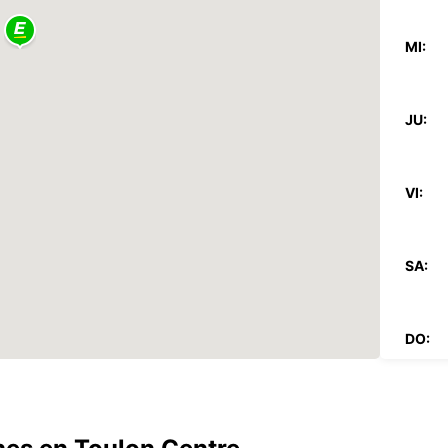
MI:
JU:
VI:
SA:
DO:
*Con c
Estos 
días fe