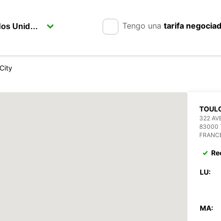
Tengo una
tarifa negocia
City
TOUL
322 AV
83000
FRANC
Re
LU:
MA: