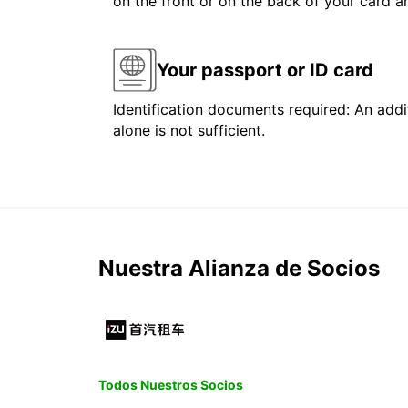
on the front or on the back of your card 
Your passport or ID card
Identification documents required: An addit
alone is not sufficient.
Nuestra Alianza de Socios
Todos Nuestros Socios