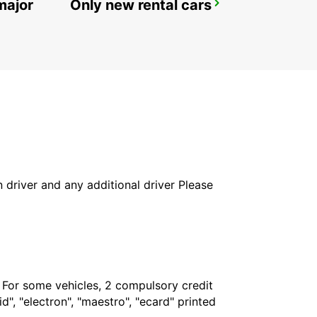
major
Only new rental cars
PAU MAULEON
MAULEON - FRANCE
in driver and any additional driver Please
. For some vehicles, 2 compulsory credit
", "electron", "maestro", "ecard" printed