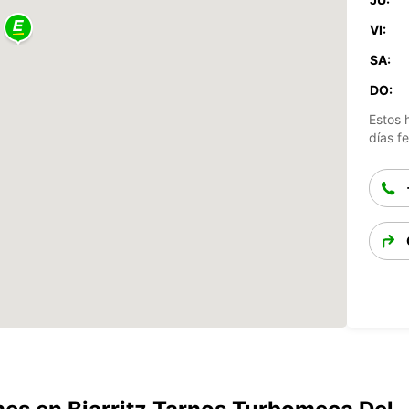
VI:
SA:
DO:
Estos 
días fe