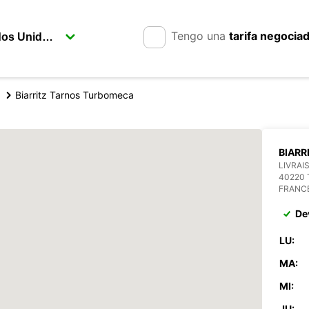
Tengo una
tarifa negocia
Biarritz Tarnos Turbomeca
BIARR
LIVRAI
40220
FRANC
De
LU:
MA:
MI:
JU: