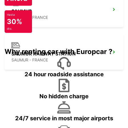
SAUMUR
Hasta
SAUMUR - FRANCE
30%
dto.
Why renting car with Europcar ?
SAUMUR RAILWAY STATION
SAUMUR - FRANCE
24 hour roadside assistance
No hidden charge
24/7 service in most major airports