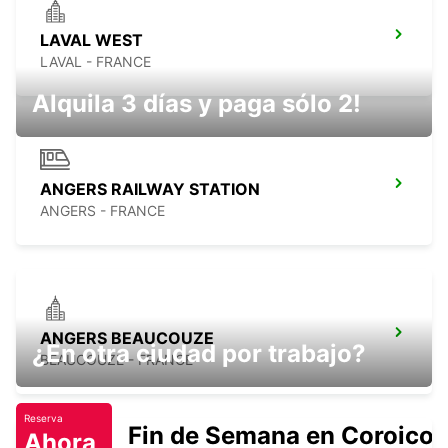
LAVAL WEST
LAVAL - FRANCE
Alquila 3 días y paga sólo 2!
ANGERS RAILWAY STATION
ANGERS - FRANCE
ANGERS BEAUCOUZE
¿En otra ciudad por trabajo?
BEAUCOUZE - FRANCE
Reserva
Fin de Semana en Coroico.
Ahora