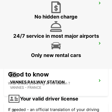
LA BAULE ESCOUBLAC RAILWAY
STATION
LA BAULE - FRANCE
No hidden charge
24/7 service in most major airports
VANNES
VANNES - FRANCE
Only new rental cars
Good to know
VANNES RAILWAY STATION
What should you bring at the station ?
VANNES - FRANCE
Your valid driver license
If needed - an official translation of your driving