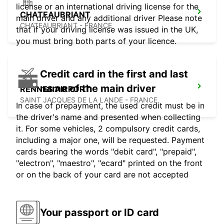
license or an international driving license for the
CHATEAUBRIANT
main driver and any additional driver Please note
CHATEAUBRIANT - FRANCE
that if your driving license was issued in the UK,
you must bring both parts of your licence.
Credit card in the first and last
name of the main driver
RENNES AIRPORT
SAINT JACQUES DE LA LANDE - FRANCE
In case of prepayment, the used credit must be in
the driver's name and presented when collecting
it. For some vehicles, 2 compulsory credit cards,
including a major one, will be requested. Payment
cards bearing the words "debit card", "prepaid",
"electron", "maestro", "ecard" printed on the front
or on the back of your card are not accepted
Your passport or ID card