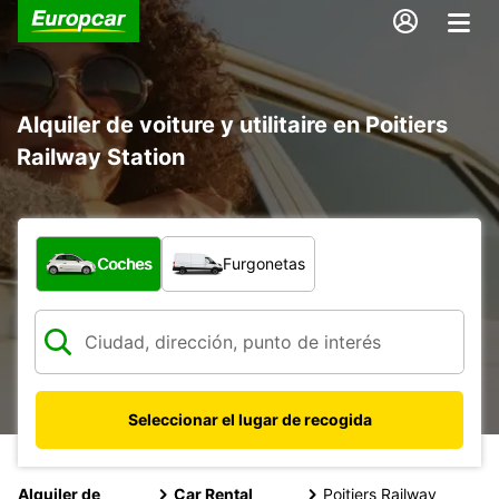
Alquiler de voiture y utilitaire en Poitiers
Railway Station
¿Qué tipo de vehículo?
Coches
Furgonetas
Seleccionar el lugar de recogida
Alquiler de
Car Rental
Poitiers Railway