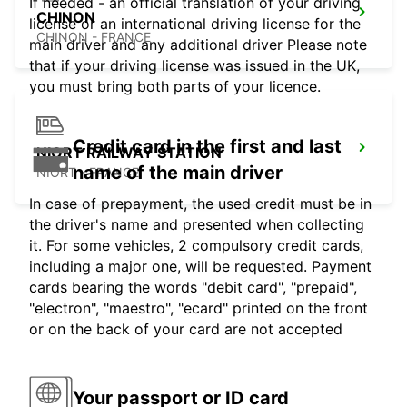
If needed - an official translation of your driving
CHINON
license or an international driving license for the
CHINON - FRANCE
main driver and any additional driver Please note
that if your driving license was issued in the UK,
you must bring both parts of your licence.
Credit card in the first and last
NIORT RAILWAY STATION
name of the main driver
NIORT - FRANCE
In case of prepayment, the used credit must be in
the driver's name and presented when collecting
it. For some vehicles, 2 compulsory credit cards,
including a major one, will be requested. Payment
cards bearing the words "debit card", "prepaid",
"electron", "maestro", "ecard" printed on the front
or on the back of your card are not accepted
Your passport or ID card