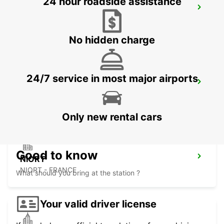
24 hour roadside assistance
PARTHENAY
PARTHENAY - FRANCE
No hidden charge
24/7 service in most major airports
THOUARS
THOUARS - FRANCE
Only new rental cars
Good to know
NIORT
NIORT - FRANCE
What should you bring at the station ?
Your valid driver license